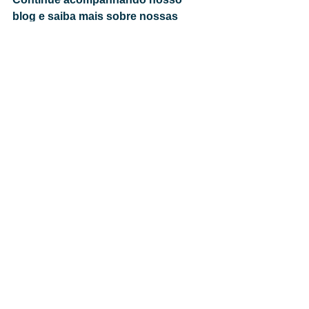
blog e saiba mais sobre nossas 
ações e como nossos produtos 
ajudam a oferecer uma melhor 
qualidade de vida aos seus 
pacientes e colaboradores.
Fale com nosso time comercial
Ver tudo
Posts recentes