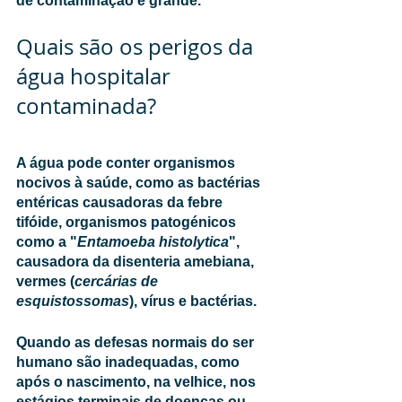
de contaminação é grande. 
Quais são os perigos da 
água hospitalar 
contaminada?
A água pode conter organismos 
nocivos à saúde, como as bactérias 
entéricas causadoras da febre 
tifóide, organismos patogénicos 
como a "
Entamoeba histolytica
", 
causadora da disenteria amebiana, 
vermes (
cercárias de 
esquistossomas
), vírus e bactérias. 
Quando as defesas normais do ser 
humano são inadequadas, como 
após o nascimento, na velhice, nos 
estágios terminais de doenças ou 